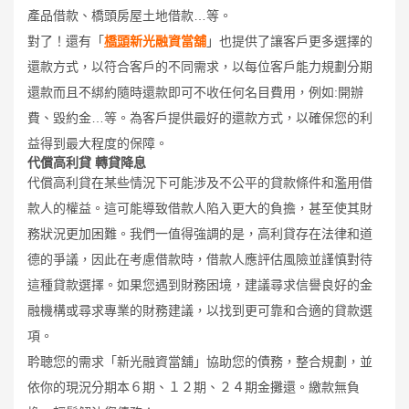
產品借款、橋頭房屋土地借款…等。
對了！還有「
橋頭
新光融資當舖
」也提供了讓客戶更多選擇的
還款方式，以符合客戶的不同需求，以每位客戶能力規劃分期
還款而且不綁約隨時還款即可不收任何名目費用，例如:開辦
費、毀約金…等。為客戶提供最好的還款方式，以確保您的利
益得到最大程度的保障。
代償高利貸 轉貸降息
代償高利貸在某些情況下可能涉及不公平的貸款條件和濫用借
款人的權益。這可能導致借款人陷入更大的負擔，甚至使其財
務狀況更加困難。我們一值得強調的是，高利貸存在法律和道
德的爭議，因此在考慮借款時，借款人應評估風險並謹慎對待
這種貸款選擇。如果您遇到財務困境，建議尋求信譽良好的金
融機構或尋求專業的財務建議，以找到更可靠和合適的貸款選
項。
耹聴您的需求「新光融資當舖」協助您的債務，整合規劃，並
依你的現況分期本６期、１２期、２４期金攤還。繳款無負