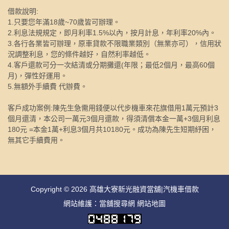
借款說明:
1.只要您年滿18歲~70歲皆可辦理。
2.利息法規規定，即月利率1.5%以內，按月計息，年利率20%內。
3.各行各業皆可辦理，原車貸款不限職業類別（無業亦可），信用狀
況調整利息，您的條件越好，自然利率越低。
4.客戶還款可分一次結清或分期攤還(年限；最低2個月，最高60個
月)，彈性好運用。
5.無額外手續費 代辦費。
客戶成功案例:陳先生急需用錢便以代步機車來花旗借用1萬元預計3
個月還清，本公司一萬元3個月還款，得須清償本金一萬+3個月利息
180元 =本金1萬+利息3個月共10180元。成功為陳先生短期紓困，
無其它手續費用。
Copyright © 2026
高雄大寮新光融資當舖|汽機車借款
網站維護：
當舖搜尋網
網站地圖