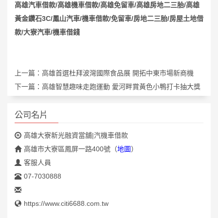
高雄汽車借款
/
高雄機車借款
/
高雄免留車
/
高雄房地二三胎
/
高雄
黃金鑽石3C
/
鳳山汽車
/
機車借款
/
免留車
/
房地二三胎
/
房屋土地借
款
/
大寮汽車
/
機車借錢
上一篇：
高雄首選杜拜波灣國際食品展 開拓中東市場新商機
下一篇：
高雄智慧趣味走跑運動 愛河畔賞黃色小鴨打卡抽大獎
公司名片
高雄大寮新光融資當舖|汽機車借款
高雄市大寮區鳳屏一路400號
（
地圖
）
客服人員
07-7030888
https://www.citi6688.com.tw