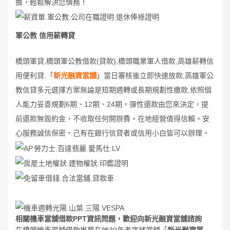
擔，輕鬆解決您債務！
軍公教 信用薪轉貸
橋頭軍貸,橋頭軍公教借款(貸款),橋頭職業軍人借款,高雄薪轉信
用便利貸,「
新光融資當舖
」當日審核後立即快速放款,高雄軍公
教信貸多元選擇方案無論是短期週轉或長期規劃性繳款,依照個
人能力妥善規劃6期、12期、24期，彈性還款由您來決定，提
前還款無毀約金，不收取任何開辦費。在地經營值得信賴。安
心服務誠信保密。己有在銀行信貸者或信用小白皆可以辦理。
相關機車當舖借款PPT資訊問題，歡迎向新光融資當舖諮詢
在橋頭機車當舖借款推薦在地30年老字號當舖「
新光融資當