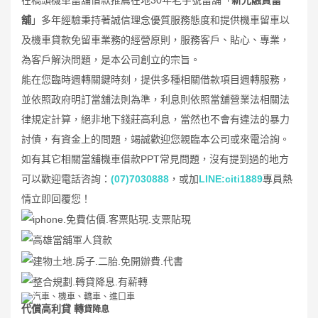
舖
」多年經驗秉持著誠信理念優質服務態度和提供機車留車以
及機車貸款免留車業務的經營原則，服務客戶、貼心、專業，
為客戶解決問題，是本公司創立的宗旨。
能在您臨時週轉關鍵時刻，提供多種相關借款項目週轉服務，
並依照政府明訂當舖法則為準，利息則依照當舖營業法相關法
律規定計算，絕非地下錢莊高利息，當然也不會有違法的暴力
討債，有資金上的問題，竭誠歡迎您親臨本公司或來電洽詢。
如有其它相關當舖機車借款PPT常見問題，沒有提到過的地方
可以歡迎電話咨詢：
(07)7030888
，或加
LINE:citi1889
專員熱
情立即回覆您！
代償高利貸 轉
貸降息