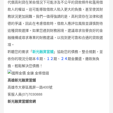
代償高利貸在某些情況下可能涉及不公平的貸款條件和濫用借
款人的權益。這可能導致借款人陷入更大的負擔，甚至使其財
務狀況更加困難。我們一值得強調的是，高利貸存在法律和道
德的爭議，因此在考慮借款時，借款人應評估風險並謹慎對待
這種貸款選擇。如果您遇到財務困境，建議尋求信譽良好的金
融機構或尋求專業的財務建議，以找到更可靠和合適的貸款選
項。
耹聽您的需求「
新光融資當舖
」協助您的債務，整合規劃，並
依你的現況分期本
６
期、
１２
期、
２４
期金攤還。繳款無負
擔，輕鬆解決您債務！
高雄新光融資當舖
高雄市大寮區鳳屏一路400號
客服人員(07)7030888
新光融資當舖官網